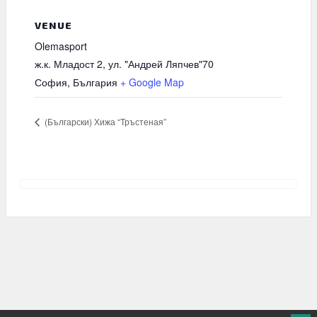
VENUE
Olemasport
ж.к. Младост 2, ул. "Андрей Ляпчев"70
София
,
България
+ Google Map
(Български) Хижа “Тръстеная”