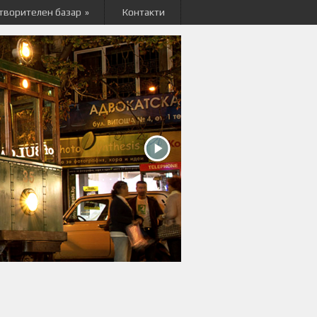
творителен базар
»
Контакти