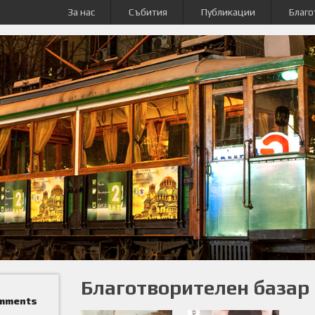
За нас
Събития
Публикации
Благо
Благотворителен базар
mments